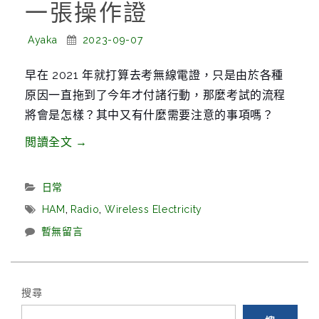
一張操作證
g
a
Posted
Posted
Ayaka
2023-09-07
t
By:
On:
i
早在 2021 年就打算去考無線電證，只是由於各種
o
原因一直拖到了今年才付諸行動，那麼考試的流程
n
將會是怎樣？其中又有什麼需要注意的事項嗎？
“烤
閲讀全文
→
呀
烤
Categories:
日常
呀
Tags:
HAM
,
Radio
,
Wireless Electricity
烤
暫無留言
火
腿，
考
搜尋
到