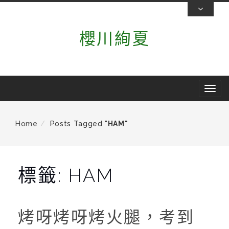
Skip
To
櫻川絢夏
Content
T
o
g
Home
Posts Tagged "
HAM"
g
l
e
標籤:
HAM
n
a
v
烤呀烤呀烤火腿，考到
i