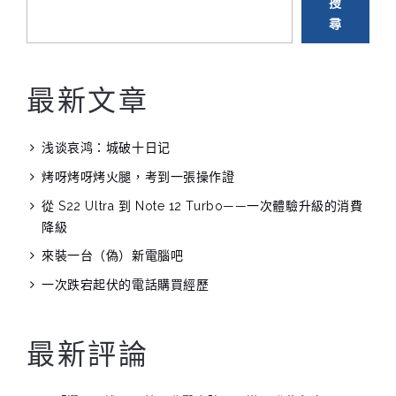
一
搜
尋
張
操
作
最新文章
證”
浅谈哀鸿：城破十日记
烤呀烤呀烤火腿，考到一張操作證
從 S22 Ultra 到 Note 12 Turbo——一次體驗升級的消費
降級
來裝一台（偽）新電腦吧
一次跌宕起伏的電話購買經歷
最新評論