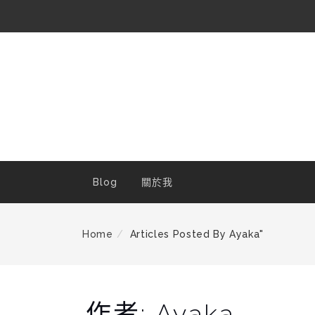
Skip
To
Content
Blog
關於我
Home
Articles Posted By Ayaka"
作者:
Ayaka