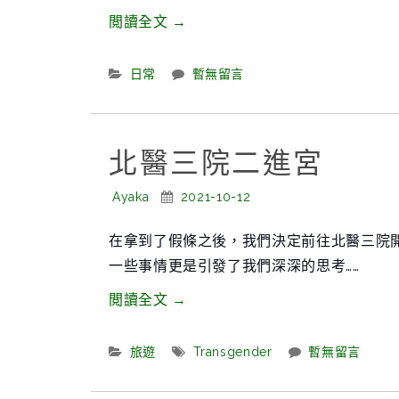
經
“中
閲讀全文
→
歷”
國
網
Categories:
日常
暫無留言
路
下
上
北醫三院二進宮
不
Posted
存
Posted
Ayaka
2021-10-12
By:
On:
在
在拿到了假條之後，我們決定前往北醫三院
的
一些事情更是引發了我們深深的思考……
網
站
“北
閲讀全文
→
要
醫
遇
三
Categories:
Tags:
旅遊
Transgender
暫無留言
到
院
多
二