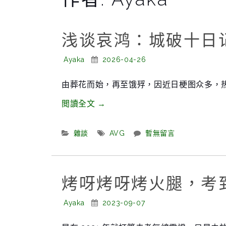
浅谈哀鸿：城破十日
Posted
Posted
Ayaka
2026-04-26
By:
On:
由葬花而始，再至饿殍，因近日梗图众多，
“浅
閲讀全文
→
谈
哀
Categories:
Tags:
雜談
AVG
暫無留言
鸿：
城
破
烤呀烤呀烤火腿，考
十
Posted
日
Posted
Ayaka
2023-09-07
By:
On:
记”