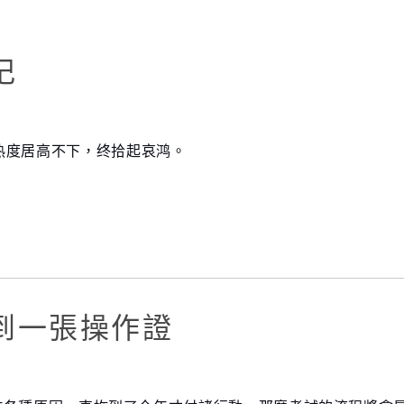
记
热度居高不下，终拾起哀鸿。
到一張操作證