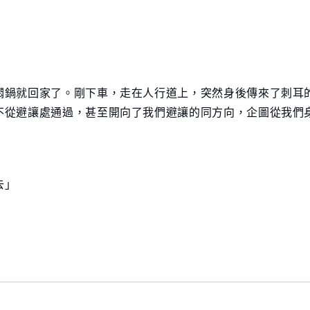
燜鍋就回家了。剛下車，走在人行道上，突然身後傳來了刺耳
不從避讓處通過，甚至開向了我們避讓的同方向，企圖從我們
去」