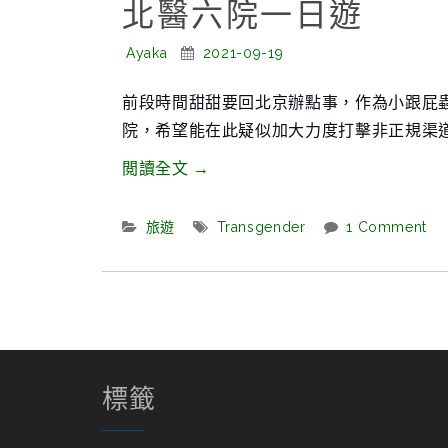
北醫六院一日遊
Posted
Posted
Ayaka
2021-09-19
By:
On:
前段時間甜甜要回北京辦點事，作為小跟屁
院，希望能在此疑似加大力度打擊非正規渠
“北
閲讀全文
→
醫
六
Categories:
Tags:
旅遊
Transgender
1 Comment
院
一
日
遊”
標籤