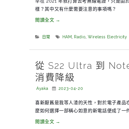
早在 2021 年就打算去考無線電證，只
樣？其中又有什麼需要注意的事項嗎？
“烤
閲讀全文
→
呀
烤
Categories:
Tags:
日常
HAM
,
Radio
,
Wireless Electricity
呀
烤
火
從 S22 Ultra 到 
腿，
消費降級
考
到
Posted
Posted
Ayaka
2023-04-20
一
By:
On:
張
喜新厭舊是我等人渣的天性，對於電子產品
操
麼如何選擇一部稱心如意的新電話便成了一
作
“從
閲讀全文
→
證”