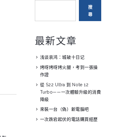
搜
尋
最新文章
浅谈哀鸿：城破十日记
烤呀烤呀烤火腿，考到一張操
作證
從 S22 Ultra 到 Note 12
Turbo——一次體驗升級的消費
降級
來裝一台（偽）新電腦吧
一次跌宕起伏的電話購買經歷