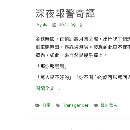
少
進
深夜報警奇譚
問
宮”
題”
Posted
Posted
Ayaka
2021-09-19
By:
On:
金秋時節，正值即將月圓之際，出門吃了個
單車喇叭聲，遂靠邊避讓。沒想到此車不僅
擠過，如此一來自然是幾乎撞上。
「那你報警啊」
「罵人是不好的」「你不開心的話可以罵回
“深
閲讀全文
→
夜
報
Categories:
Tags:
日常
Transgender
暫無留言
警
奇
譚”