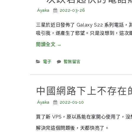
降
電
級”
Posted
腦
Posted
Ayaka
2022-03-26
By:
On:
吧”
三星於近日發佈了 Galaxy S22 系列電話，其中的
吸引我，遂產生了慾望。只是沒想到，這次
“一
閲讀全文
→
次
跌
Categories:
電子
暫無留言
宕
起
伏
中國網路下上不存在
的
Posted
電
Posted
Ayaka
2022-01-10
By:
On:
話
買了新 VPS，原以爲能在家開心使用了，
購
買
解決完這個問題後，天都快亮了。