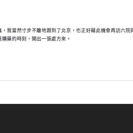
蟲，我當然寸步不離地跟到了北京，也正好藉此機會再訪六院
道購藥的時刻，開出一張處方來。