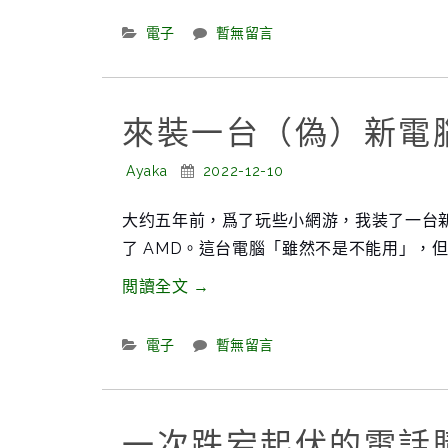
S22
Ultra
Categories:
電子
暫無留言
到
Note
12
來裝一台（偽）新電
Turbo
Posted
——
Posted
Ayaka
2022-12-10
By:
On:
一
大约五年前，爲了玩些小網游，我装了一台新电
次
了 AMD。這台電腦「雖然不是不能用」，
體
驗
“來
閲讀全文
→
升
裝
級
一
Categories:
電子
暫無留言
的
台
消
（偽）
費
新
一次跌宕起伏的電話