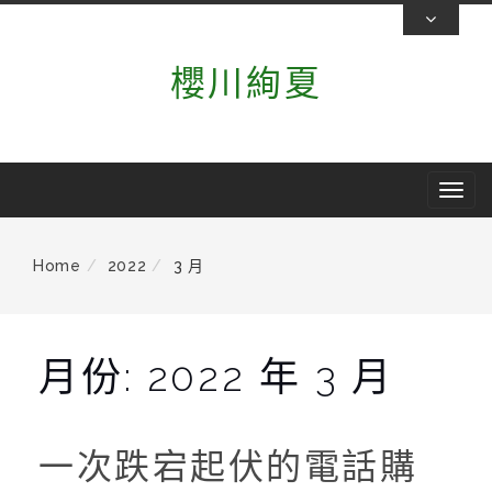
Skip
To
櫻川絢夏
Content
T
o
g
Home
2022
3 月
g
l
e
月份:
2022 年 3 月
n
a
v
一次跌宕起伏的電話購
i