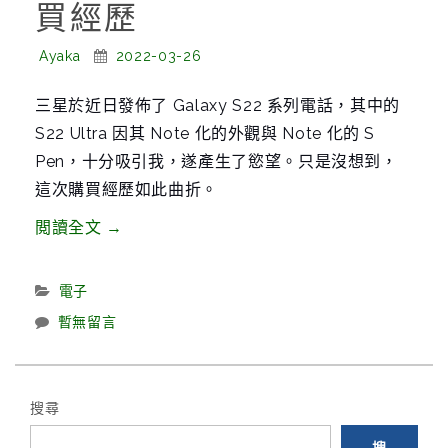
買經歷
g
a
Posted
Posted
Ayaka
2022-03-26
t
By:
On:
i
三星於近日發佈了 Galaxy S22 系列電話，其中的
o
S22 Ultra 因其 Note 化的外觀與 Note 化的 S
n
Pen，十分吸引我，遂產生了慾望。只是沒想到，
這次購買經歷如此曲折。
“一
閲讀全文
→
次
跌
Categories:
電子
宕
暫無留言
起
伏
的
搜尋
電
搜