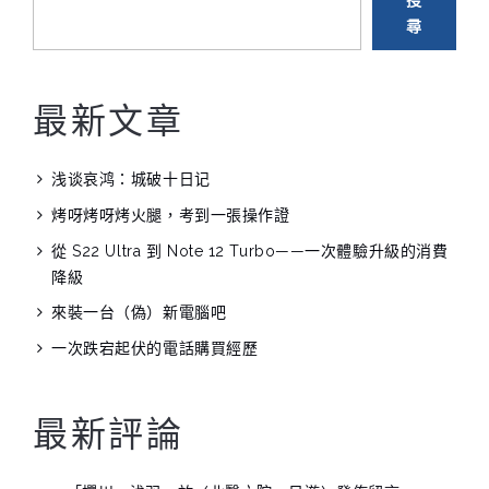
話
尋
購
買
經
最新文章
歷”
浅谈哀鸿：城破十日记
烤呀烤呀烤火腿，考到一張操作證
從 S22 Ultra 到 Note 12 Turbo——一次體驗升級的消費
降級
來裝一台（偽）新電腦吧
一次跌宕起伏的電話購買經歷
最新評論