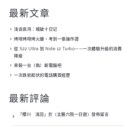
最新文章
浅谈哀鸿：城破十日记
烤呀烤呀烤火腿，考到一張操作證
從 S22 Ultra 到 Note 12 Turbo——一次體驗升級的消費
降級
來裝一台（偽）新電腦吧
一次跌宕起伏的電話購買經歷
最新評論
「
櫻川 浅羽
」於〈
北醫六院一日遊
〉發佈留言