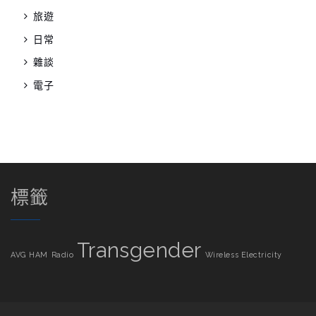
旅遊
日常
雜談
電子
標籤
Transgender
AVG
HAM
Radio
Wireless Electricity