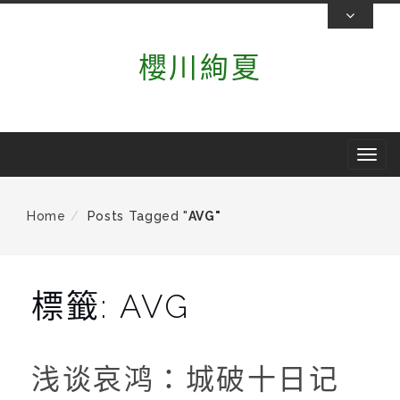
Skip
To
櫻川絢夏
Content
T
o
g
Home
Posts Tagged "
AVG"
g
l
e
標籤:
AVG
n
a
v
浅谈哀鸿：城破十日记
i