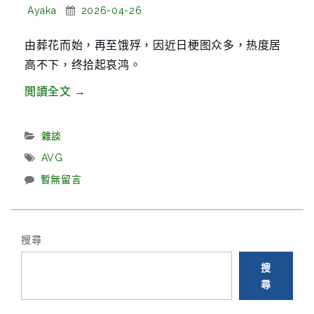
g
Posted
Posted
Ayaka
2026-04-26
By:
On:
a
由葬花而始，再至饿殍，因近日梗图众多，热度居
t
高不下，终拾起哀鸿。
i
o
“浅
閲讀全文
→
n
谈
哀
Categories:
雜談
鸿：
Tags:
AVG
城
暫無留言
破
十
日
搜尋
记”
搜
尋