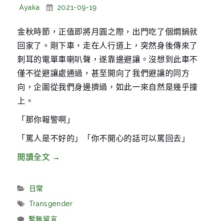
g
Posted
Posted
Ayaka
2021-09-19
By:
On:
a
金秋時節，正值即將月圓之際，出門吃了個燜鍋就
t
回家了。剛下車，走在人行道上，突然身後傳來了
i
刺耳的電單車喇叭聲，遂靠邊避讓。沒想到此車不
o
僅不從避讓處通過，甚至開向了我們避讓的同方
n
向，企圖從我們身邊擠過，如此一來自然是幾乎撞
上。
「那你報警啊」
「罵人是不好的」「你不開心的話可以罵回去」
“深
閲讀全文
→
夜
報
Categories:
日常
警
Tags:
Transgender
奇
暫無留言