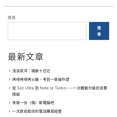
遊”
搜尋
搜
尋
最新文章
浅谈哀鸿：城破十日记
烤呀烤呀烤火腿，考到一張操作證
從 S22 Ultra 到 Note 12 Turbo——一次體驗升級的消費
降級
來裝一台（偽）新電腦吧
一次跌宕起伏的電話購買經歷