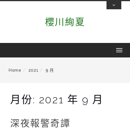
Skip
To
櫻川絢夏
Content
T
o
g
Home
2021
9 月
g
l
e
月份:
2021 年 9 月
n
a
v
深夜報警奇譚
i