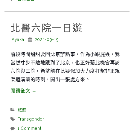
譚”
北醫六院一日遊
Posted
Posted
Ayaka
2021-09-19
By:
On:
前段時間甜甜要回北京辦點事，作為小跟屁蟲，我
當然寸步不離地跟到了北京，也正好藉此機會再訪
六院與三院，希望能在此疑似加大力度打擊非正規
渠道購藥的時刻，開出一張處方來。
“北
閲讀全文
→
醫
六
Categories:
旅遊
院
Tags:
Transgender
一
1 Comment
日